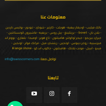
معلومات عنا
باتك فيليب - اوديمار بيغيه - هوبلت - كارتير - شوبارد - تيودور - يوليس ناردين
- بلان بان - bovet - - بريتلينغ - بيل روس - بريغيه - فاشيرون كونستانتين -
جيرارد بيريجو - جيجر لوكولتر- هاميلتون - تاغ هوير - اوميجا - بلغاري - بووم اند
ميرسييه - روجر ديبوس - لونجين - ريتشارد ميل - فرانك مولر - لونجين -
ميدو - ايبيل - مونت بلانك - هاميلتون - جاكوب اند كو - A.lange.shone
تواصل معنا:
info@swisscorners.com
تابعنا