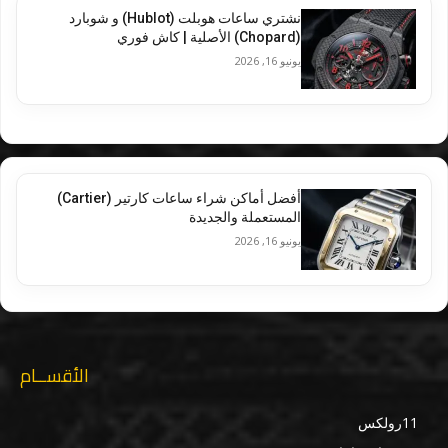
نشتري ساعات هوبلت (Hublot) و شوبارد
(Chopard) الأصلية | كاش فوري
يونيو 16, 2026
أفضل أماكن شراء ساعات كارتير (Cartier)
المستعملة والجديدة
يونيو 16, 2026
الأقســام
11
رولكس