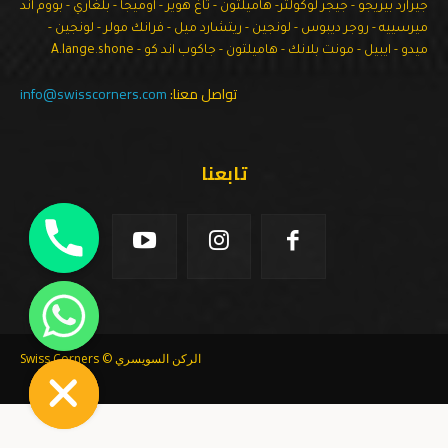
جيرارد بيريجو - جيجر لوكولتر- هاميلتون - تاغ هوير - اوميجا - بلغاري - بووم اند
ميرسييه - روجر ديبوس - لونجين - ريتشارد ميل - فرانك مولر - لونجين -
ميدو - ايبيل - مونت بلانك - هاميلتون - جاكوب اند كو - A.lange.shone
تواصل معنا:
info@swisscorners.com
تابعنا
chaty
Hide
الركن السويسري © Swiss Corners