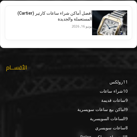
أفضل أماكن شراء ساعات كارتير (Cartier)
المستعملة والجديدة
يونيو 16, 2026
الأقســام
11
رولكس
10
شراء ساعات
9
ساعات قديمة
9
اماكن بيع ساعات سويسرية
9
الساعات السويسرية
8
ساعات سويسري
5
للبيع ساعه رولكس Rolex