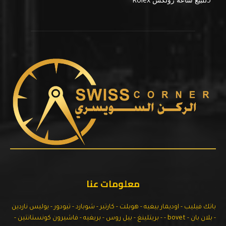
معلومات عنا
باتك فيليب - اوديمار بيغيه - هوبلت - كارتير - شوبارد - تيودور - يوليس ناردين
- بلان بان - bovet - - بريتلينغ - بيل روس - بريغيه - فاشيرون كونستانتين -