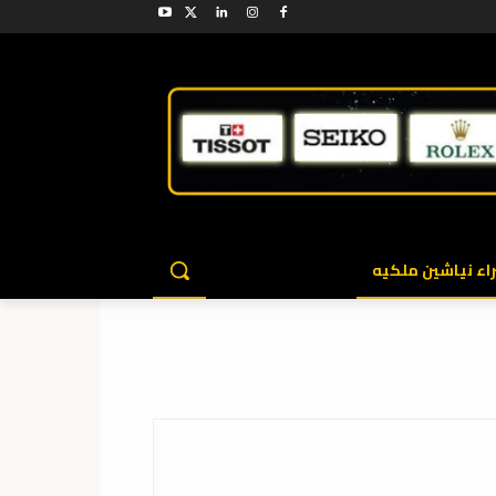
اء نياشين ملكيه