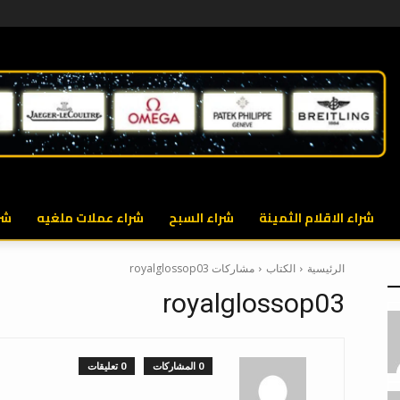
شراء الاقلام الثمينة
شراء السبح
شراء عملات ملغيه
شر
الرئيسية
الكتاب
مشاركات royalglossop03
royalglossop03
0 المشاركات
0 تعليقات