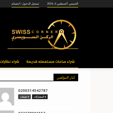
الخميس, أغسطس 6, 2026
تسجيل الدخول / انضمام
شراء ساعات مستعمله قديمة
شراء نظارات
كبار المؤلفين
0200314542787
0 المشاركات
0 تعليقات
072378001557