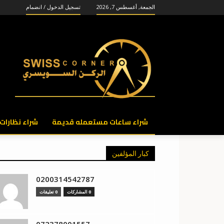
الجمعة, أغسطس 7, 2026
تسجيل الدخول / انضمام
شراء ساعات مستعمله قديمة
شراء نظارات
كبار المؤلفين
0200314542787
0 المشاركات
0 تعليقات
072378001557