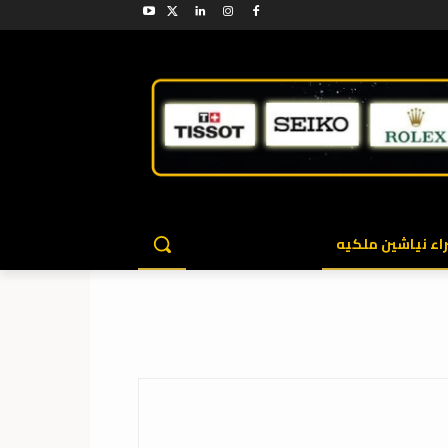
اء نياشين ملكيه