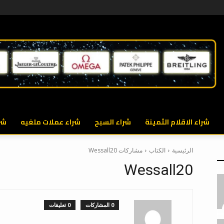
شراء الاقلام الثمينة
شراء السبح
شراء عملات ملغيه
شر
الرئيسية
الكتاب
مشاركات Wessall20
Wessall20
0 المشاركات
0 تعليقات